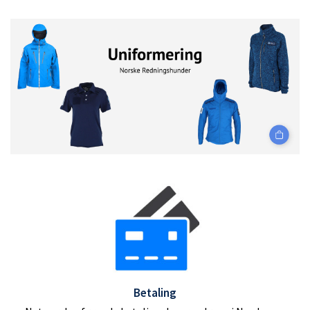
inn
Opprett
konto
Betaling