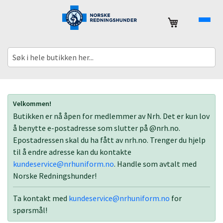
Min handleku
Meny
Velkommen!
Butikken er nå åpen for medlemmer av Nrh. Det er kun lov
å benytte e-postadresse som slutter på @nrh.no.
Kundeservice
Epostadressen skal du ha fått av nrh.no. Trenger du hjelp
til å endre adresse kan du kontakte
kundeservice@nrhuniform.no
. Handle som avtalt med
Om
Norske Redningshunder!
Oss
Ta kontakt med
kundeservice@nrhuniform.no
for
spørsmål!
Logg